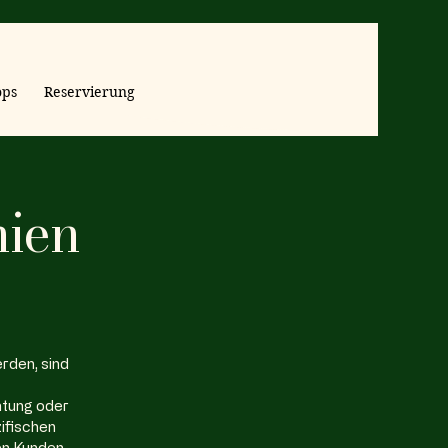
ps
Reservierung
nien
rden, sind
atung oder
ifischen
en Kunden