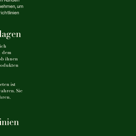
 nehmen, um
ichtlinien
lagen
ich
n dem
ob ihnen
Produkten
ten ist
ahren. Sie
hren,
inien