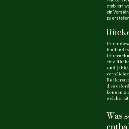
etabliert 
ein Verstän
zu erstellen
Rücke
Unter dies
bindendes 
Unternehm
eine Rücke
sind (abhä
verpflicht
Rückerstat
dies erfor
können zu
welche mi
Was s
entha