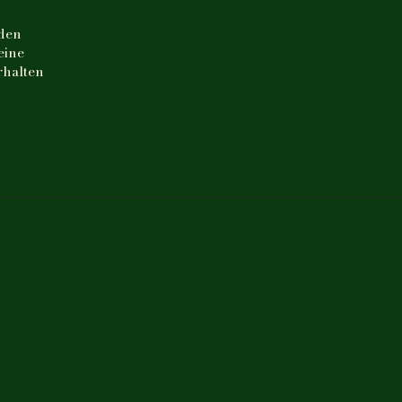
nden
eine
rhalten
szeiten
9-16 Uhr
Ruhetage
9-16 Uhr
9-17 Uhr