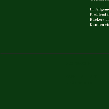
Im Allgeme
Problemfäl
Rückerstat
Kunden ein
Adresse
PAPPELALLEE 11
10437 BERLIN