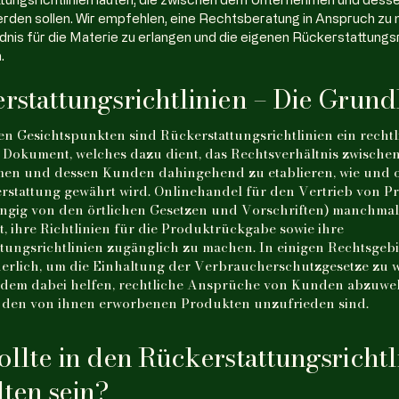
werden sollen. Wir empfehlen, eine Rechtsberatung in Anspruch zu
dnis für die Materie zu erlangen und die eigenen Rückerstattungsr
.
rstattungsrichtlinien – Die Grund
en Gesichtspunkten sind Rückerstattungsrichtlinien ein rechtl
Dokument, welches dazu dient, das Rechtsverhältnis zwische
en und dessen Kunden dahingehend zu etablieren, wie und 
rstattung gewährt wird. Onlinehandel für den Vertrieb von 
ngig von den örtlichen Gesetzen und Vorschriften) manchmal
et, ihre Richtlinien für die Produktrückgabe sowie ihre
tungsrichtlinien zugänglich zu machen. In einigen Rechtsgebie
derlich, um die Einhaltung der Verbraucherschutzgesetze zu w
dem dabei helfen, rechtliche Ansprüche von Kunden abzuwe
t den von ihnen erworbenen Produkten unzufrieden sind.
ollte in den Rückerstattungsrichtl
lten sein?