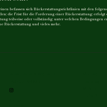
inen befassen sich Rückerstattungsrichtlinien mit den folge
len: die Frist für die Forderung einer Rückerstattung; erfolgt 
tung teilweise oder vollständig; unter welchen Bedingungen e
e Rückerstattung und vieles mehr.
Öffnung
Kontakt
cafeamlie.berlin@gmail.com
Montag
+4930/23456669
Dienstag
Mi. & Do.
Fr., Sa. &
Kontakt
So.
Impressum